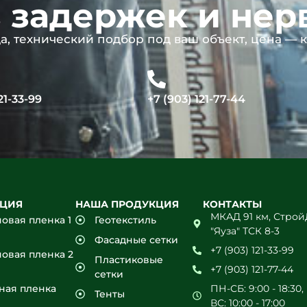
 задержек и нер
, технический подбор под ваш объект, цена — к
21-33-99
+7 (903) 121-77-44
КЦИЯ
НАША ПРОДУКЦИЯ
КОНТАКТЫ
МКАД 91 км, Стро
овая пленка 1
Геотекстиль
"Яуза" ТСК 8-3
Фасадные сетки
+7 (903) 121-33-99
овая пленка 2
Пластиковые
+7 (903) 121-77-44
сетки
ная пленка
ПН-СБ: 9:00 - 18:30,
Тенты
ВС: 10:00 - 17:00