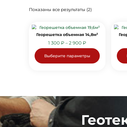
Показаны все результаты (2)
Георешетка объемная 14,8м²
Гео
1 300
₽
–
2 900
₽
Выберите параметры
Геоте