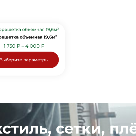
решетка объемная 19,6м²
1 750
₽
–
4 000
₽
Выберите параметры
кстиль, сетки, пл