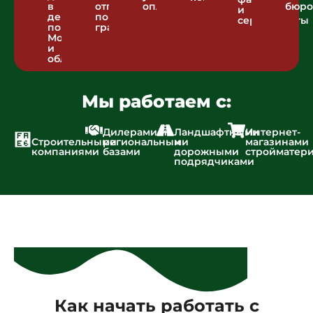
в
отгрузка
оплаты
бюро
и
день
по
сертификаты
по
графику
Москве
и
области
Мы работаем с:
Дилерами и
Ландшафтными
Интернет-
Строительными
региональными
и
магазинами
компаниями
базами
дорожными
стройматер
подрядчиками
Как начать работать с