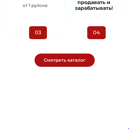
продавать и
от 1 рулона
зарабатывать!
03
04
Смотреть каталог
Геотекстиль, сетки, плёнка —
без задержек и нервов.
Прямые поставки со склада, технический подбор под
ваш объект, цена — как в смете, без сюрпризов.
+7