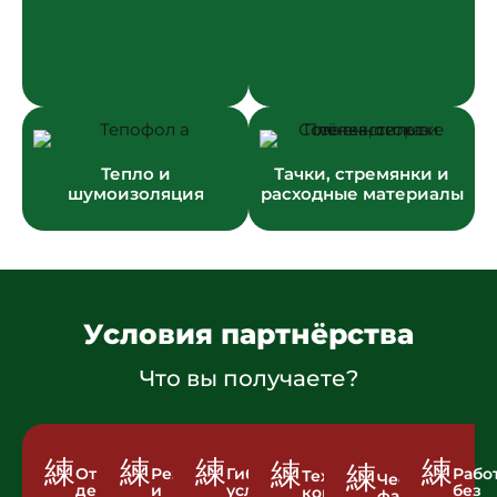
Тепло и
Тачки, стремянки и
шумоизоляция
расходные материалы
Условия партнёрства
Что вы получаете?
Отгрузка
Резерв
Гибкие
Рабо
Техническая
Честная
день
и
условия
без
консультация
фасовка