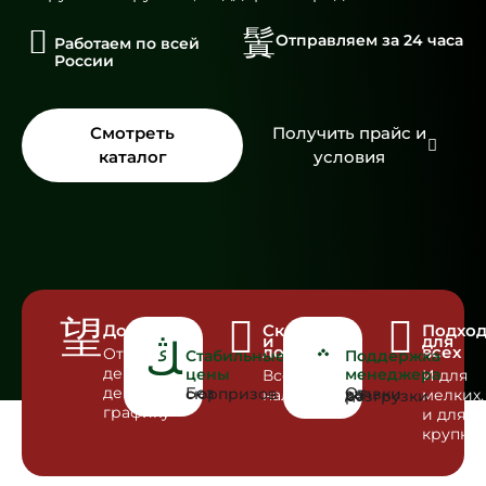
Отправляем за 24 часа
Работаем по всей
России
Смотреть
Получить прайс и
каталог
условия
Доставка
Склад
Подхо
и
для
логистика
всех
Отгрузка
Стабильные
Поддержка
день в
цены
менеджера
Всё в
И для
день по
Без сюрпризов
наличии
мелких,
От заявки до разгрузки
графику
и для
крупны