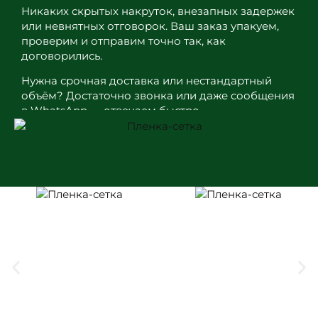
Никаких скрытых накруток, внезапных задержек
или невнятных отговорок. Ваш заказ упакуем,
проверим и отправим точно так, как
договорились.
Нужна срочная доставка или нестандартный
объём? Достаточно звонка или даже сообщения
в WhatsApp — отвечаем быстро.
Работаем не первый год, и главное для нас —
чтобы вы вернулись не из-за рекламы, а потому
что всё действительно сошлось: цена, сроки и
качество.
Добро пожаловать в интернет-
магазин «Плёнка-Сетка.Ру»
Полиэтиленовые плёнки являются
востребованным на рынке товаром, который
используется в самых разных сферах:
строительстве, торговле, ведении домашнего
хозяйства и не только. Важно найти