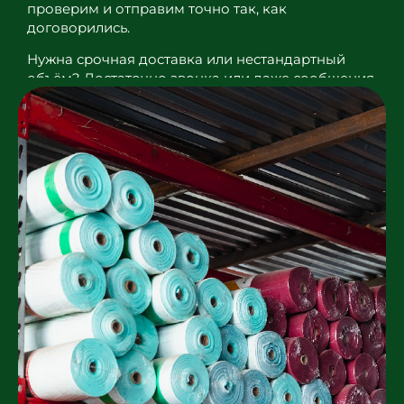
проверим и отправим точно так, как
договорились.
Нужна срочная доставка или нестандартный
объём? Достаточно звонка или даже сообщения
в WhatsApp — отвечаем быстро.
Работаем не первый год, и главное для нас —
чтобы вы вернулись не из-за рекламы, а потому
что всё действительно сошлось: цена, сроки и
качество.
Добро пожаловать в интернет-
магазин «Плёнка-Сетка.Ру»
Полиэтиленовые плёнки являются
востребованным на рынке товаром, который
используется в самых разных сферах:
строительстве, торговле, ведении домашнего
хозяйства и не только. Важно найти
действительно качественный товар, который
сможет выполнять необходимую для вас