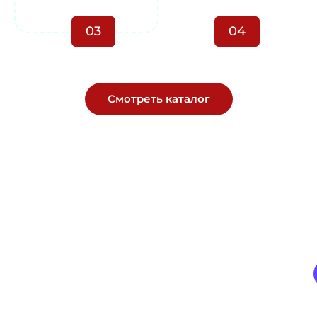
03
04
Смотреть каталог
Геотекстиль, сетки, плёнка —
без задержек и нервов.
Прямые поставки со склада, технический подбор под
ваш объект, цена — как в смете, без сюрпризов.
+7
+7 (903) 121-77-44
(903)
121-
33-