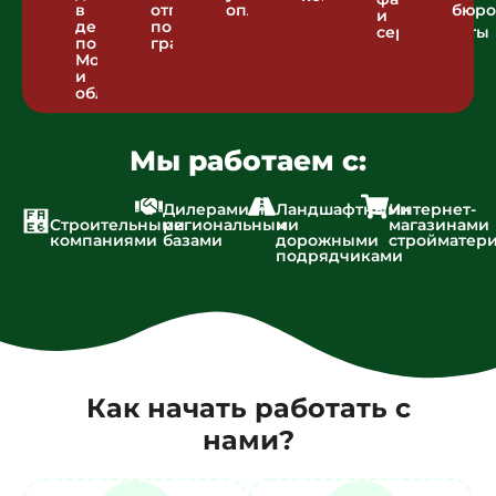
в
отгрузка
оплаты
бюро
и
день
по
сертификаты
по
графику
Москве
и
области
Мы работаем с:
Дилерами и
Ландшафтными
Интернет-
Строительными
региональными
и
магазинами
компаниями
базами
дорожными
стройматер
подрядчиками
Как начать работать с
нами?