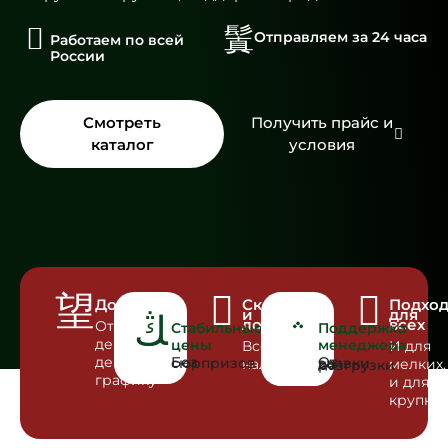
Отправляем за 24 часа
Работаем по всей
России
Смотреть
Получить прайс и
каталог
условия
Доставка
Склад
Подхо
и
для
логистика
всех
Отгрузка
Стабильные
Поддержка
день в
цены
менеджера
Всё в
И для
день по
Без сюрпризов
наличии
мелких,
От заявки до разгрузки
графику
и для
крупны