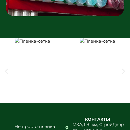
функцию, выдерживая определённую силу
давления, температурный режим и так далее.
Сегодня для того, чтобы
купить
полиэтиленовую плёнку в Долгопрудном
,
вовсе не обязательно посещать
специализированный магазин, так как
совершить покупку можно и в дистанционном
режиме, не выходя из дома, что очень удобно. В
долгосрочной перспективе вы ещё и
сэкономите, потому что не придётся менять
плёнку каждый год.
Расчёты и цены —
—
здесь
убедитесь сами.
Полиэтиленовые плёнки в
компании «Плёнка-Сетка.Ру»
Ищете качественные
полиэтиленовые плёнки в
Долгопрудном
? Именно такой вариант
предлагает покупателям компания «Плёнка-
Сетка.Ру». Ознакомиться с широким
КОНТАКТЫ
ассортиментом можно на официальном сайте
МКАД 91 км, СтройДвор
магазина. На данный момент покупателям
Не просто плёнка