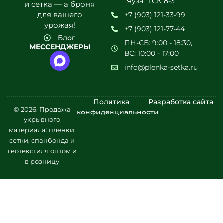
"Яуза" ТСК 8-3
предлагаются с доставкой:
и сетка — а броня
для вашего
+7 (903) 121-33-99
полиэтиленовая плёнка первого сорта;
урожая!
+7 (903) 121-77-44
полиэтиленовая плёнка второго сорта;
Блог
армированная плёнка;
ПН-СБ: 9:00 - 18:30,
МЕССЕНДЖЕРЫ
спанбонд;
ВС: 10:00 - 17:00
пароизоляция;
info@plenka-setka.ru
фасадные сетки;
геотекстиль;
пластиковые сетки;
Политика
Разработка сайта
и другое.
© 2026. Продажа
конфиденциальности
К каждому товару, размещённому в онлайн-
укрывного
каталоге, прилагается описание, с помощью
материала: пленки,
которого можно ознакомиться с основными
сетки, спанбонда и
характеристиками товара и сделать выбор. Цена
геотекстиля оптом и
на товар указана на сайте за один квадратный
в розницу
метр. Покупатели оценят большой выбор
плёнки, среди которого каждый без сомнения
сможет найти подходящий вариант.
Преимущества покупки
полиэтиленовой плёнки в «Плёнка-