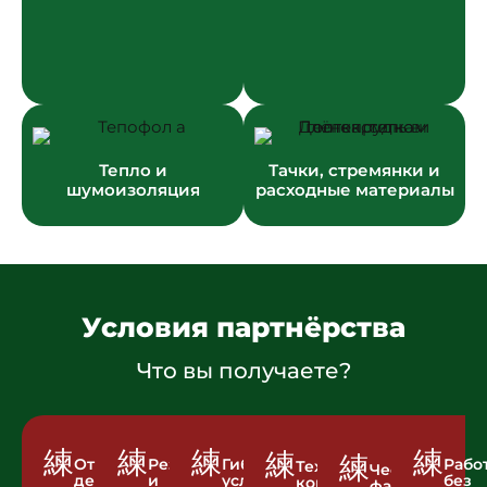
Тепло и
Тачки, стремянки и
шумоизоляция
расходные материалы
Условия партнёрства
Что вы получаете?
Отгрузка
Резерв
Гибкие
Рабо
Техническая
Честная
день
и
условия
без
консультация
фасовка