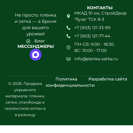
давления, температурный режим и так далее.
Сегодня для того, чтобы
купить
КОНТАКТЫ
полиэтиленовую плёнку в Павловском
МКАД 91 км, СтройДвор
Не просто плёнка
Посаде
, вовсе не обязательно посещать
"Яуза" ТСК 8-3
и сетка — а броня
специализированный магазин, так как
для вашего
+7 (903) 121-33-99
совершить покупку можно и в дистанционном
урожая!
+7 (903) 121-77-44
режиме, не выходя из дома, что очень удобно.
Блог
ПН-СБ: 9:00 - 18:30,
Полиэтиленовые плёнки в
МЕССЕНДЖЕРЫ
ВС: 10:00 - 17:00
компании «Плёнка-Сетка.Ру»
info@plenka-setka.ru
Ищете качественные
полиэтиленовые плёнки в
Павловском Посаде
? Именно такой вариант
предлагает покупателям компания «Плёнка-
Политика
Разработка сайта
Сетка.Ру». Ознакомиться с широким
© 2026. Продажа
конфиденциальности
ассортиментом можно на официальном сайте
укрывного
магазина. На данный момент покупателям
материала: пленки,
предлагаются с доставкой:
сетки, спанбонда и
полиэтиленовая плёнка первого сорта;
геотекстиля оптом и
полиэтиленовая плёнка второго сорта;
в розницу
армированная плёнка;
спанбонд;