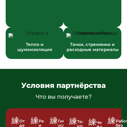
Тепло и
Тачки, стремянки и
шумоизоляция
расходные материалы
Условия партнёрства
Что вы получаете?
Отгрузка
Резерв
Гибкие
Рабо
Техническая
Честная
день
и
условия
без
консультация
фасовка