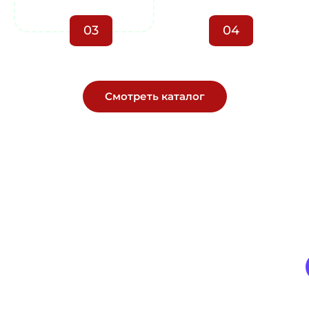
03
04
Смотреть каталог
Геотекстиль, сетки, плёнка —
без задержек и нервов.
Прямые поставки со склада, технический подбор под
ваш объект, цена — как в смете, без сюрпризов.
+7
+7 (903) 121-77-44
(903)
121-
33-