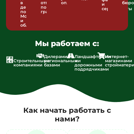
в
отгрузка
оплаты
бюро
и
день
по
сертификаты
по
графику
Москве
и
области
Мы работаем с:
Дилерами и
Ландшафтными
Интернет-
Строительными
региональными
и
магазинами
компаниями
базами
дорожными
стройматер
подрядчиками
Как начать работать с
нами?