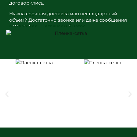
договорились.
Нужна срочная доставка или нестандартный
объём? Достаточно звонка или даже сообщения
в WhatsApp — отвечаем быстро.
Работаем не первый год, и главное для нас —
чтобы вы вернулись не из-за рекламы, а потому
что всё действительно сошлось: цена, сроки и
качество.
Добро пожаловать в интернет-
магазин «Плёнка-Сетка.Ру»
Полиэтиленовые плёнки являются
востребованным на рынке товаром, который
используется в самых разных сферах:
строительстве, торговле, ведении домашнего
хозяйства и не только. Важно найти
действительно качественный товар, который
сможет выполнять необходимую для вас
функцию, выдерживая определённую силу