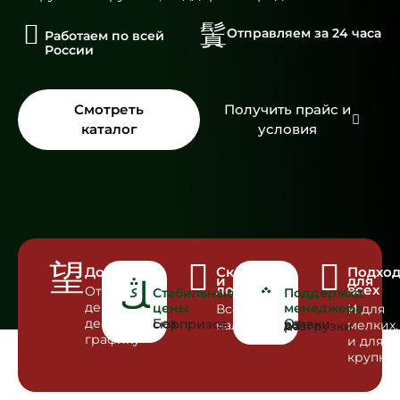
Отправляем за 24 часа
Работаем по всей
России
Смотреть
Получить прайс и
каталог
условия
Доставка
Склад
Подхо
и
для
логистика
всех
Отгрузка
Стабильные
Поддержка
день в
цены
менеджера
Всё в
И для
день по
Без сюрпризов
наличии
мелких,
От заявки до разгрузки
графику
и для
крупны