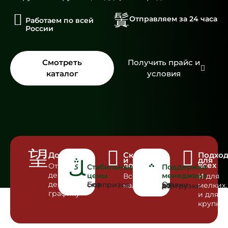
Отправляем за 24 часа
Работаем по всей
России
Смотреть
Получить прайс и
каталог
условия
Доставка
Склад
Подхо
и
для
логистика
всех
Отгрузка
Стабильные
Поддержка
день в
цены
менеджера
Всё в
И для
день по
Без сюрпризов
наличии
мелких,
От заявки до разгрузки
графику
и для
крупны