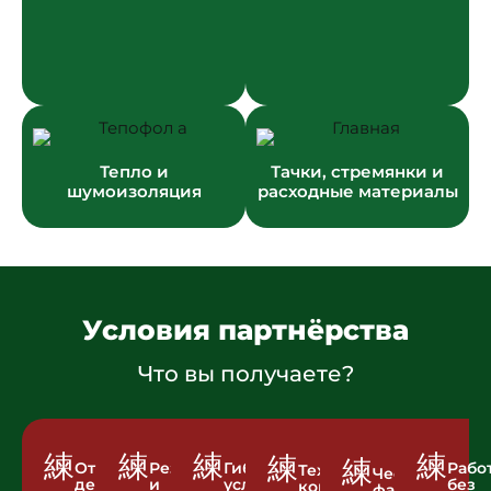
Тепло и
Тачки, стремянки и
шумоизоляция
расходные материалы
Условия партнёрства
Что вы получаете?
Отгрузка
Резерв
Гибкие
Рабо
Техническая
Честная
день
и
условия
без
консультация
фасовка