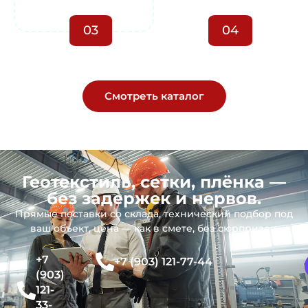
03
04
Смотреть каталог
Геотекстиль, сетки, плёнка —
без задержек и нервов.
Прямые поставки со склада, технический подбор под
ваш объект, цена — как в смете, без сюрпризов.
+7
+7 (903) 121-77-44
(903)
121-
33-