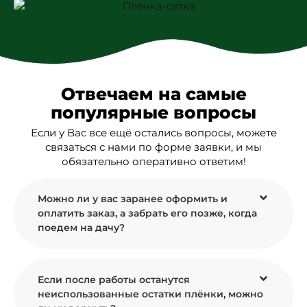
договорённостями.
Понадобилась срочная поставка или
нестандартное количество? Просто позвоните
или напишите в WhatsApp — мы ответим
оперативно.
Отвечаем на самые
Мы работаем на рынке давно, и наша основная
популярные вопросы
цель — чтобы вы стали нашим постоянным
Если у Вас все ещё остались вопросы, можете
клиентом не благодаря рекламе, а потому что
связаться с нами по форме заявки, и мы
всё совпало: стоимость, соблюдение сроков и
обязательно оперативно ответим!
уровень материалов.
Добро пожаловать в онлайн-магазин «Плёнка-
Можно ли у вас заранее оформить и
Сетка.Ру»
оплатить заказ, а забрать его позже, когда
Полиэтиленовая плёнка — это популярный
поедем на дачу?
материал, применяемый в различных областях:
от строительной сферы и коммерции до
бытовых нужд. Критически важно найти
Если после работы останутся
действительно надёжный продукт, способный
неиспользованные остатки плёнки, можно
выполнять требуемые функции, сопротивляясь