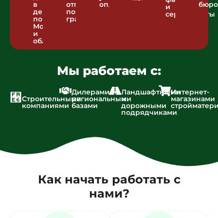
в
отгрузка
оплаты
бюро
и
день
по
сертификаты
по
графику
Москве
и
области
Мы работаем с:
Дилерами и
Ландшафтными
Интернет-
Строительными
региональными
и
магазинами
компаниями
базами
дорожными
стройматер
подрядчиками
Как начать работать с
нами?