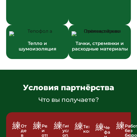
Тепло и
Тачки, стремянки и
шумоизоляция
расходные материалы
Условия партнёрства
Что вы получаете?
Отгрузка
Резерв
Гибкие
Рабо
Техническая
Честная
день
и
условия
без
консультация
фасовка
в
отгрузка
оплаты
бюро
и