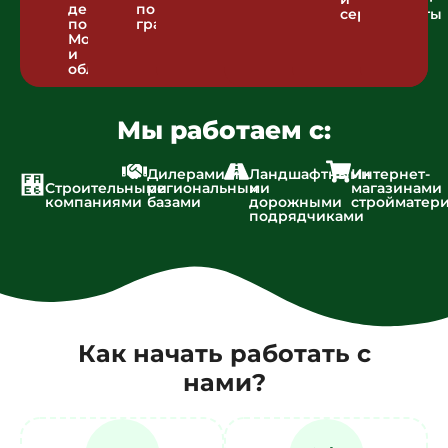
день
по
сертификаты
по
графику
Москве
и
области
Мы работаем с:
Дилерами и
Ландшафтными
Интернет-
Строительными
региональными
и
магазинами
компаниями
базами
дорожными
стройматер
подрядчиками
Как начать работать с
нами?