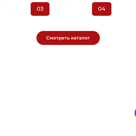
03
04
Смотреть каталог
Геотекстиль, сетки, плёнка —
без задержек и нервов.
Прямые поставки со склада, технический подбор под
ваш объект, цена — как в смете, без сюрпризов.
+7
+7 (903) 121-77-44
(903)
121-
33-