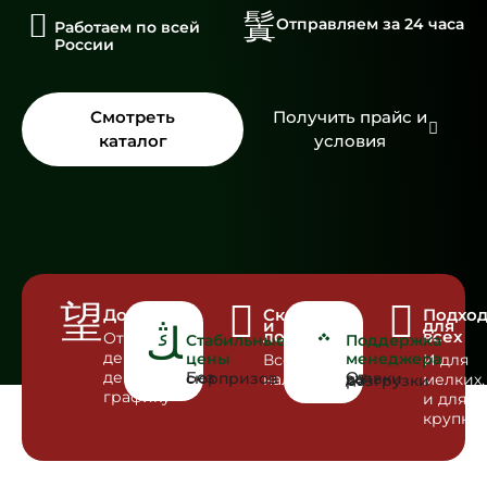
Отправляем за 24 часа
Работаем по всей
России
Смотреть
Получить прайс и
каталог
условия
Доставка
Склад
Подхо
и
для
логистика
всех
Отгрузка
Стабильные
Поддержка
день в
цены
менеджера
Всё в
И для
день по
Без сюрпризов
наличии
мелких,
От заявки до разгрузки
графику
и для
крупны