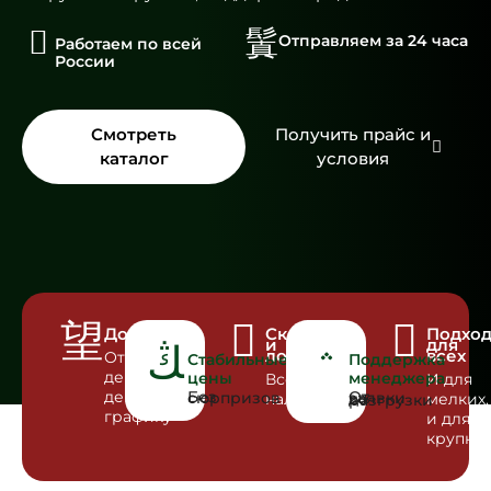
Отправляем за 24 часа
Работаем по всей
России
Смотреть
Получить прайс и
каталог
условия
Доставка
Склад
Подхо
и
для
логистика
всех
Отгрузка
Стабильные
Поддержка
день в
цены
менеджера
Всё в
И для
день по
Без сюрпризов
наличии
мелких,
От заявки до разгрузки
графику
и для
крупны