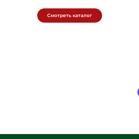
Смотреть каталог
Геотекстиль, сетки, плёнка —
без задержек и нервов.
Прямые поставки со склада, технический подбор под
ваш объект, цена — как в смете, без сюрпризов.
+7
+7 (903) 121-77-44
(903)
121-
33-
99