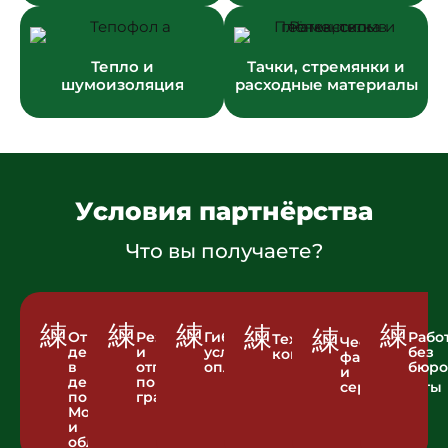
Тепло и
Тачки, стремянки и
шумоизоляция
расходные материалы
Условия партнёрства
Что вы получаете?
Отгрузка
Резерв
Гибкие
Рабо
Техническая
Честная
день
и
условия
без
консультация
фасовка
в
отгрузка
оплаты
бюро
и
день
по
сертификаты
по
графику
Москве
и
области