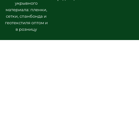
укрывного
материала: пленки,
сетки, спанбонда и
геотекстиля оптом и
в розницу