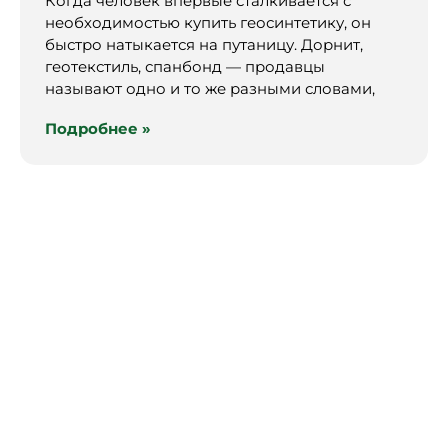
Когда человек впервые сталкивается с
необходимостью купить геосинтетику, он
быстро натыкается на путаницу. Дорнит,
геотекстиль, спанбонд — продавцы
называют одно и то же разными словами,
Подробнее »
Нужна помощь с
выбором?
Пообщайтесь с экспертом!
+7
+7 (903) 121-77-44
(903)