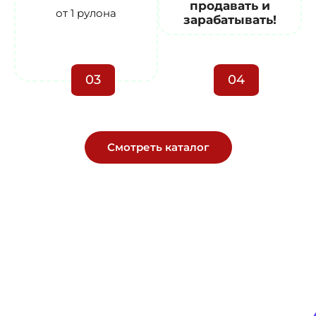
продавать и
от 1 рулона
зарабатывать!
03
04
Смотреть каталог
Геотекстиль, сетки, плёнка —
без задержек и нервов.
Прямые поставки со склада, технический подбор под
ваш объект, цена — как в смете, без сюрпризов.
+7