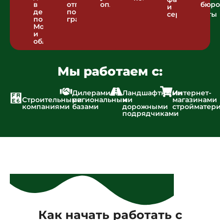
в
отгрузка
оплаты
бюро
и
день
по
сертификаты
по
графику
Москве
и
области
Мы работаем с:
Дилерами и
Ландшафтными
Интернет-
Строительными
региональными
и
магазинами
компаниями
базами
дорожными
стройматер
подрядчиками
Как начать работать с