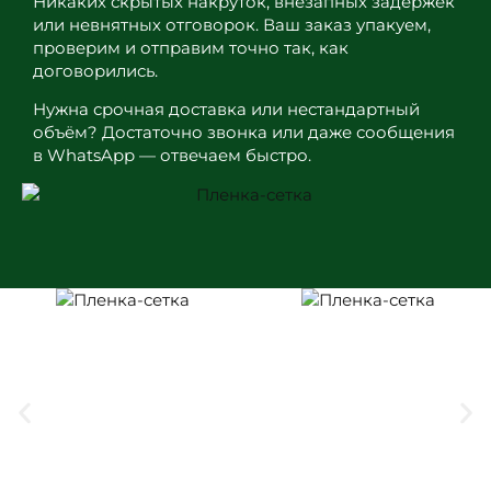
Никаких скрытых накруток, внезапных задержек
или невнятных отговорок. Ваш заказ упакуем,
проверим и отправим точно так, как
договорились.
Нужна срочная доставка или нестандартный
объём? Достаточно звонка или даже сообщения
в WhatsApp — отвечаем быстро.
Работаем не первый год, и главное для нас —
чтобы вы вернулись не из-за рекламы, а потому
что всё действительно сошлось: цена, сроки и
качество.
Добро пожаловать в интернет-
магазин «Плёнка-Сетка.Ру»
Полиэтиленовые плёнки являются
востребованным на рынке товаром, который
используется в самых разных сферах:
строительстве, торговле, ведении домашнего
хозяйства и не только. Важно найти
действительно качественный товар, который