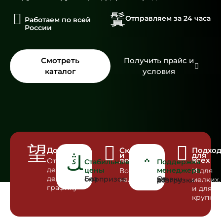
Отправляем за 24 часа
Работаем по всей
России
Смотреть
Получить прайс и
каталог
условия
Доставка
Склад
Подхо
и
для
логистика
всех
Отгрузка
Стабильные
Поддержка
день в
цены
менеджера
Всё в
И для
день по
Без сюрпризов
наличии
мелких,
От заявки до разгрузки
графику
и для
крупны