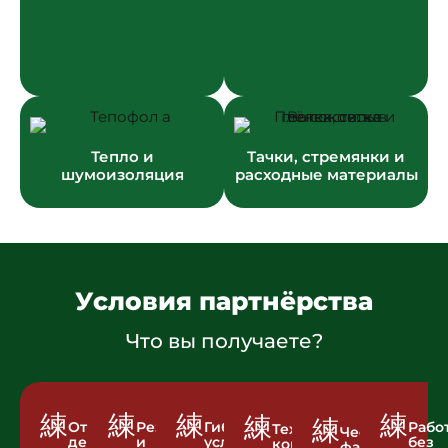
Тепло и
Тачки, стремянки и
шумоизоляция
расходные материалы
Условия партнёрства
Что вы получаете?
Отгрузка
Резерв
Гибкие
Рабо
Техническая
Честная
день
и
условия
без
консультация
фасовка