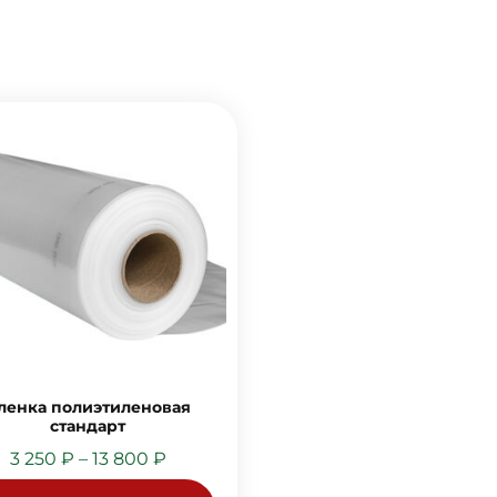
ленка полиэтиленовая
стандарт
3 250
₽
–
13 800
₽