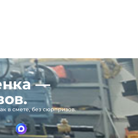
ёнка —
вов.
ак в смете, без сюрпризов.