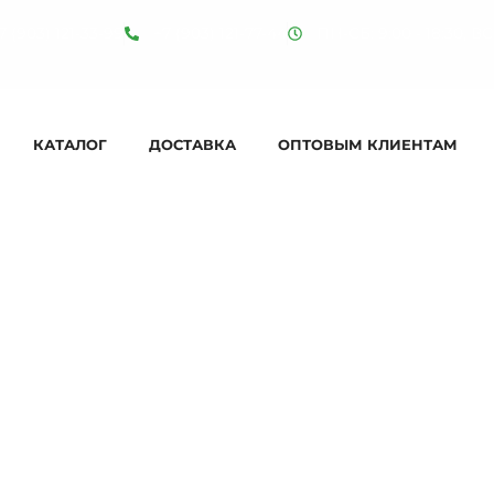
7 (903) 121-33-99
+7 (903) 121-77-44
ПН-СБ: 9:00 - 18:30, ВС:
КАТАЛОГ
ДОСТАВКА
ОПТОВЫМ КЛИЕНТАМ
на и размеры: 200мкм