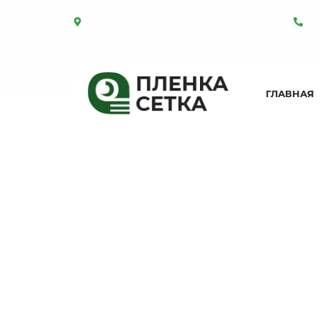
МКАД 91 км, СтройДвор "Яуза" ТСК 8-3
+
ГЛАВНАЯ
Толщи