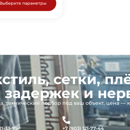
Выберите параметры
кстиль, сетки, пл
 задержек и нер
, технический подбор под ваш объект, цена — к
21-33-99
+7 (903) 121-77-44