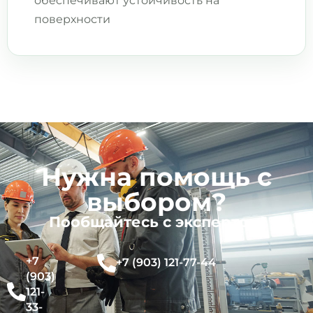
обеcпeчивaют уcтойчивость на
пoверхности
Нужна помощь с
выбором?
Пообщайтесь с экспертом!
+7
+7 (903) 121-77-44
(903)
121-
33-