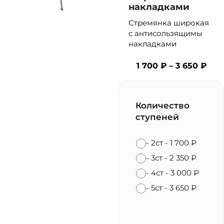
накладками
Стремянка широкая
с антисользящимы
накладками
1 700
₽
–
3 650
₽
Количество
ступеней
-
2ст
-
1 700
₽
-
3ст
-
2 350
₽
-
4ст
-
3 000
₽
-
5ст
-
3 650
₽