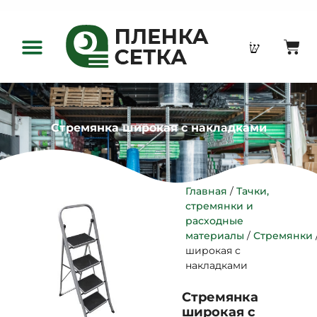
Оптовым клиентам
Стремянка широкая с накладками
/
Главная
Тачки,
стремянки и
расходные
/
материалы
Стремянки
широкая с
накладками
Стремянка
широкая с