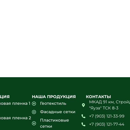
кстиль, сетки, пл
 задержек и нер
, технический подбор под ваш объект, цена — к
21-33-99
+7 (903) 121-77-44
КЦИЯ
НАША ПРОДУКЦИЯ
КОНТАКТЫ
МКАД 91 км, Стро
овая пленка 1
Геотекстиль
"Яуза" ТСК 8-3
Фасадные сетки
+7 (903) 121-33-99
овая пленка 2
Пластиковые
+7 (903) 121-77-44
сетки