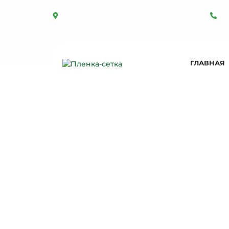
МКАД 91 км, СтройДвор "Яуза" ТСК 8-3
+
ГЛАВНАЯ