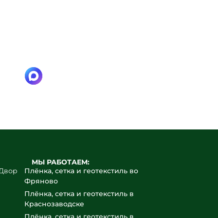
ёнка —
вов.
ак в смете, без сюрпризов.
МЫ РАБОТАЕМ:
йДвор
Плёнка, сетка и геотекстиль во
Фряново
Плёнка, сетка и геотекстиль в
Краснозаводске
Плёнка, сетка и геотекстиль в