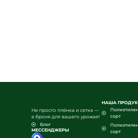
Геоте
без
Прямые поставки со склада
+7 (903) 1
НАША ПРОДУ
Полиэтилен
Не просто плёнка и сетка —
сорт
а броня для вашего урожая!
Блог
Полиэтилен
МЕССЕНДЖЕРЫ
сорт