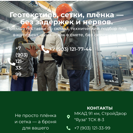
Геотекстиль, сетки, плёнка —
без задержек и нервов.
Прямые поставки со склада, технический подбор под
ваш объект, цена — как в смете, без сюрпризов.
+7
+7 (903) 121-77-44
(903)
121-
33-
99
КОНТАКТЫ
МКАД 91 км, СтройДвор
Не просто плёнка
"Яуза" ТСК 8-3
и сетка — а броня
для вашего
+7 (903) 121-33-99