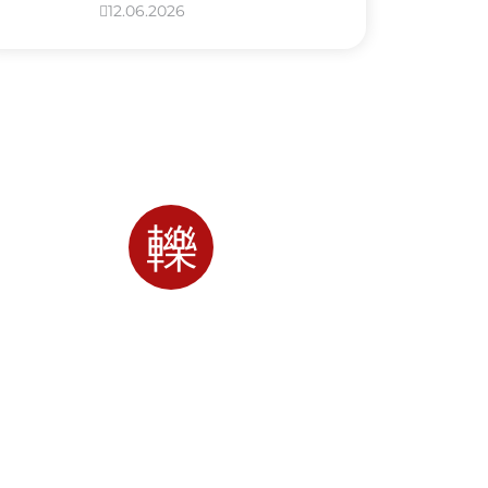
12.06.2026
Looking For Special
Gardener!
+92 123 456 7890
You’re In Right Place