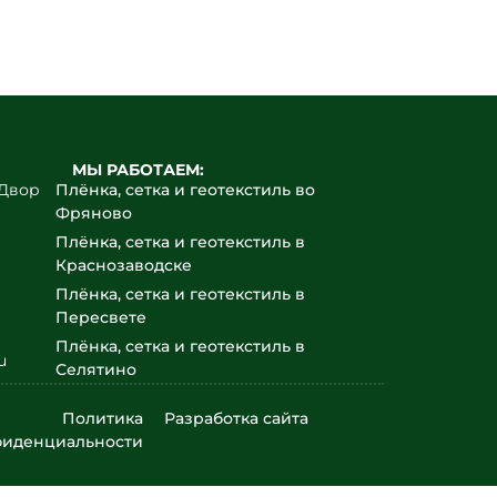
МЫ РАБОТАЕМ:
йДвор
Плёнка, сетка и геотекстиль во
Фряново
Плёнка, сетка и геотекстиль в
Краснозаводске
Плёнка, сетка и геотекстиль в
Пересвете
Плёнка, сетка и геотекстиль в
u
Селятино
Плёнка, сетка и геотекстиль в
Политика
Разработка сайта
Софрино
фиденциальности
Плёнка, сетка и геотекстиль в
Монино