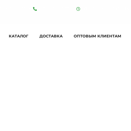
7 (903) 121-33-99
+7 (903) 121-77-44
ПН-СБ: 9:00 - 18:30, ВС:
КАТАЛОГ
ДОСТАВКА
ОПТОВЫМ КЛИЕНТАМ
Category: БЛОГ