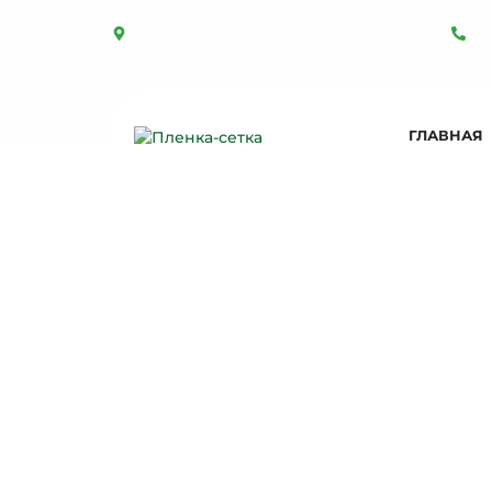
МКАД 91 км, СтройДвор "Яуза" ТСК 8-3
+
ГЛАВНАЯ