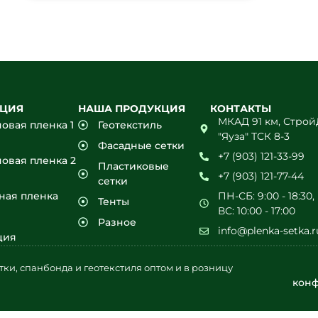
КЦИЯ
НАША ПРОДУКЦИЯ
КОНТАКТЫ
МКАД 91 км, Стро
овая пленка 1
Геотекстиль
"Яуза" ТСК 8-3
Фасадные сетки
+7 (903) 121-33-99
овая пленка 2
Пластиковые
+7 (903) 121-77-44
сетки
ная пленка
ПН-СБ: 9:00 - 18:30,
Тенты
ВС: 10:00 - 17:00
Разное
info@plenka-setka.r
ция
тки, спанбонда и геотекстиля оптом и в розницу
кон