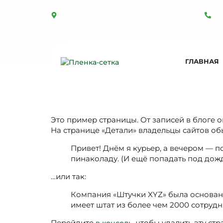
МКАД 91 км, СтройДвор "Яуза" ТСК 8-3
+
ГЛАВНАЯ
Пример страницы
Это пример страницы. От записей в блоге он
На странице «Детали» владельцы сайтов об
Привет! Днём я курьер, а вечером — п
пинаколаду. (И ещё попадать под дожд
…или так:
Компания «Штучки XYZ» была основана 
имеет штат из более чем 2000 сотруд
Перейдите
, чтобы удалить эту ст