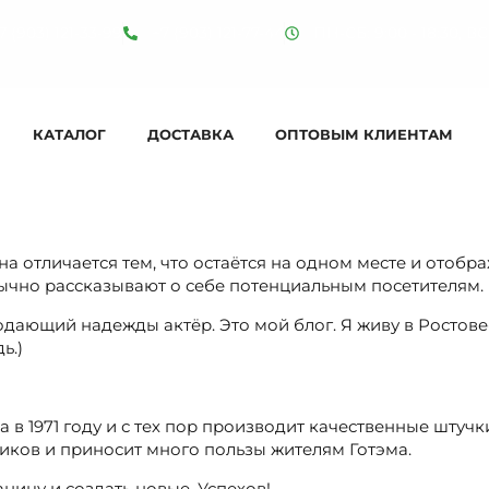
7 (903) 121-33-99
+7 (903) 121-77-44
ПН-СБ: 9:00 - 18:30, ВС:
КАТАЛОГ
ДОСТАВКА
ОПТОВЫМ КЛИЕНТАМ
а отличается тем, что остаётся на одном месте и отобра
ычно рассказывают о себе потенциальным посетителям. 
одающий надежды актёр. Это мой блог. Я живу в Ростове
ь.)
в 1971 году и с тех пор производит качественные штучк
ников и приносит много пользы жителям Готэма.
раницу и создать новые. Успехов!