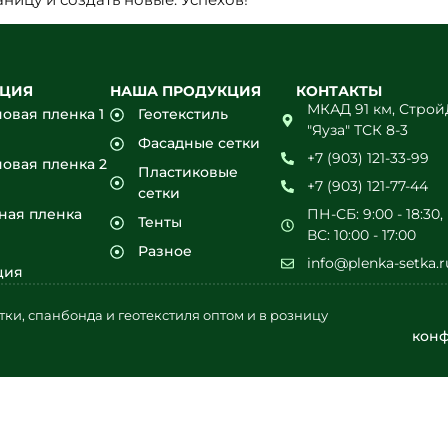
КЦИЯ
НАША ПРОДУКЦИЯ
КОНТАКТЫ
МКАД 91 км, Стро
овая пленка 1
Геотекстиль
"Яуза" ТСК 8-3
Фасадные сетки
+7 (903) 121-33-99
овая пленка 2
Пластиковые
+7 (903) 121-77-44
сетки
ная пленка
ПН-СБ: 9:00 - 18:30,
Тенты
ВС: 10:00 - 17:00
Разное
info@plenka-setka.r
ция
тки, спанбонда и геотекстиля оптом и в розницу
кон