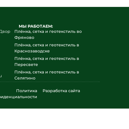
МЫ РАБОТАЕМ:
йДвор
Плёнка, сетка и геотекстиль во
Фряново
Плёнка, сетка и геотекстиль в
Краснозаводске
Плёнка, сетка и геотекстиль в
Пересвете
Плёнка, сетка и геотекстиль в
u
Селятино
Плёнка, сетка и геотекстиль в
Политика
Разработка сайта
Софрино
фиденциальности
Плёнка, сетка и геотекстиль в
Монино
Плёнка, сетка и геотекстиль в
Куровском
Плёнка, сетка и геотекстиль в