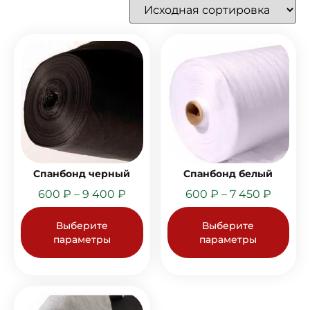
Спанбонд черный
Спанбонд белый
600
₽
–
9 400
₽
600
₽
–
7 450
₽
Выберите
Выберите
параметры
параметры