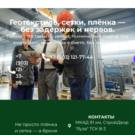
Геотекстиль, сетки, плёнка —
без задержек и нервов.
Прямые поставки со склада, технический подбор под
ваш объект, цена — как в смете, без сюрпризов.
+7
+7 (903) 121-77-44
(903)
121-
33-
99
КОНТАКТЫ
МКАД 91 км, СтройДвор
Не просто плёнка
"Яуза" ТСК 8-3
и сетка — а броня