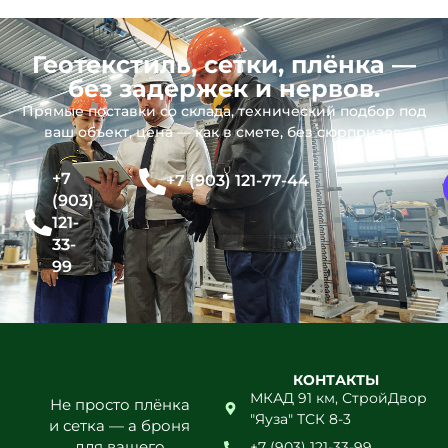
Геотекстиль, сетки, плёнка —
без задержек и нервов.
Прямые поставки со склада, технический подбор под
ваш объект, цена — как в смете, без сюрпризов.
+7
+7 (903) 121-77-44
(903)
121-
33-
99
КОНТАКТЫ
МКАД 91 км, СтройДвор
Не просто плёнка
"Яуза" ТСК 8-3
и сетка — а броня
для вашего
+7 (903) 121-33-99