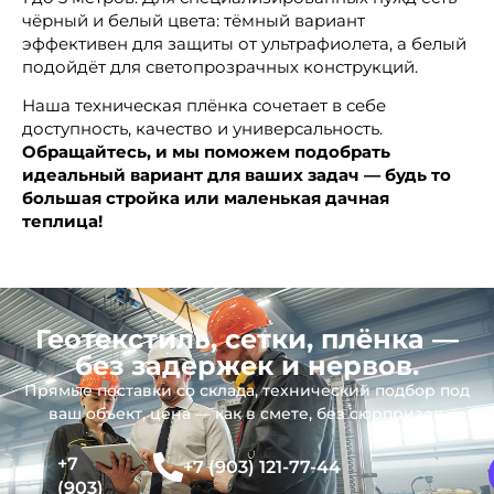
чёрный и белый цвета: тёмный вариант
эффективен для защиты от ультрафиолета, а белый
подойдёт для светопрозрачных конструкций.
Наша техническая плёнка сочетает в себе
доступность, качество и универсальность.
Обращайтесь, и мы поможем подобрать
идеальный вариант для ваших задач — будь то
большая стройка или маленькая дачная
теплица!
Геотекстиль, сетки, плёнка —
без задержек и нервов.
Прямые поставки со склада, технический подбор под
ваш объект, цена — как в смете, без сюрпризов.
+7
+7 (903) 121-77-44
(903)